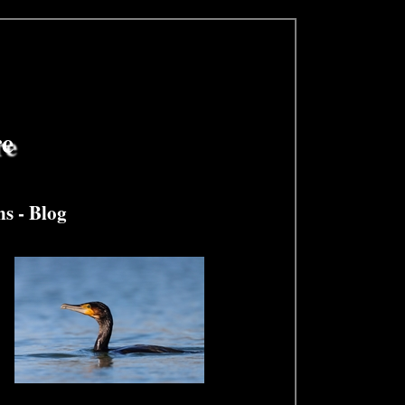
re
ns
-
Blog