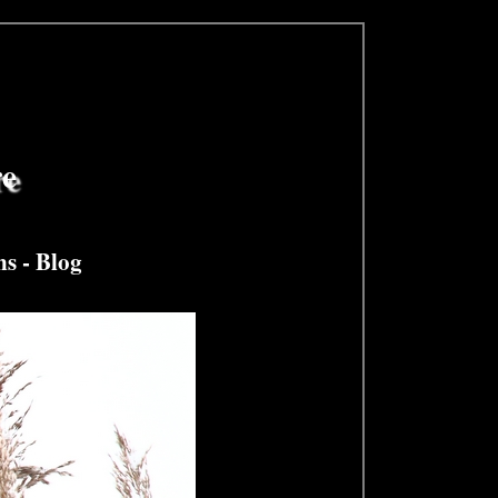
re
ns
-
Blog