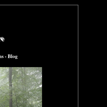
re
ns
-
Blog